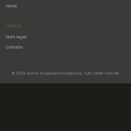
Home
LEGALE
Note legali
Contatto
© 2026 Isonzo Gruppodiricercastorica. Tutti i diritti riservati.