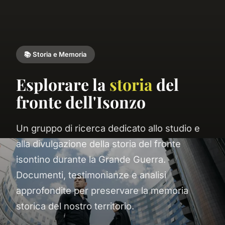
📚 Storia e Memoria
Esplorare la
storia
del
fronte dell'Isonzo
Un gruppo di ricerca dedicato allo studio e
alla divulgazione della storia del fronte
isontino durante la Grande Guerra.
Documenti, testimonianze e analisi
approfondite per preservare la memoria
storica del nostro territorio.