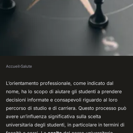
Accueil
›
Salute
SALUTE
In che modo l'orientamento
L’orientamento professionale, come indicato dal
nome, ha lo scopo di aiutare gli studenti a prendere
professionale può influenzare
decisioni informate e consapevoli riguardo al loro
la scelta universitaria degli
percorso di studio e di carriera. Questo processo può
studenti?
avere un’influenza significativa sulla scelta
universitaria degli studenti, in particolare in termini di
Aurélie
•
4 aprile 2024
•
5 min de lecture