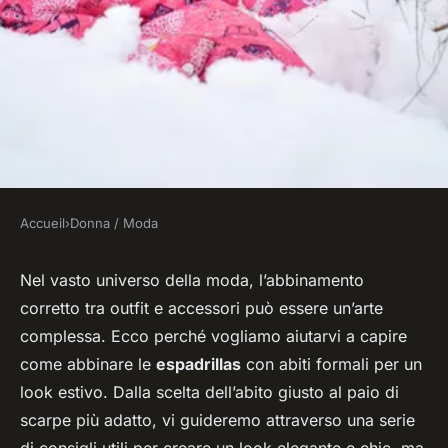
Accueil
›
Donna / Moda
DONNA / MODA
Come abbinare le espadrilles
Nel vasto universo della moda, l’abbinamento
corretto tra outfit e accessori può essere un’arte
con abiti formali per un look
complessa. Ecco perché vogliamo aiutarvi a capire
estivo?
come abbinare le
espadrillas
con abiti formali per un
look estivo. Dalla scelta dell’abito giusto al paio di
Eva
•
4 aprile 2024
•
6 min de lecture
scarpe più adatto, vi guideremo attraverso una serie