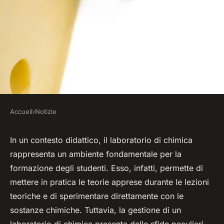
Accueil
›
Notizie
NOTIZIE
Come impostare un
In un contesto didattico, il laboratorio di chimica
rappresenta un ambiente fondamentale per la
laboratorio di chimica sicuro e
formazione degli studenti. Esso, infatti, permette di
funzionale per istituti di
mettere in pratica le teorie apprese durante le lezioni
istruzione superiore?
teoriche e di sperimentare direttamente con le
sostanze chimiche. Tuttavia, la gestione di un
Laure
•
4 aprile 2024
•
7 min de lecture