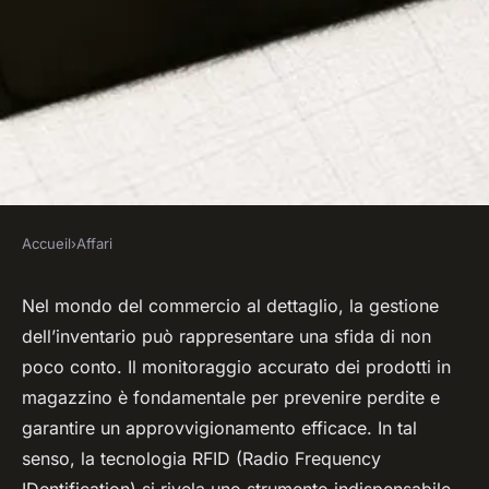
Accueil
›
Affari
AFFARI
Come può un negozio al
Nel mondo del commercio al dettaglio, la gestione
dell’inventario può rappresentare una sfida di non
dettaglio sfruttare la
poco conto. Il monitoraggio accurato dei prodotti in
tecnologia RFID per il
magazzino è fondamentale per prevenire perdite e
controllo dell'inventario?
garantire un approvvigionamento efficace. In tal
senso, la tecnologia RFID (Radio Frequency
Edouard
•
4 aprile 2024
•
7 min de lecture