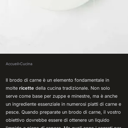
Accueil
›
Cucina
CUCINA
Quali sono i segreti per un
Il brodo di carne è un elemento fondamentale in
molte
ricette
della cucina tradizionale. Non solo
brodo di carne chiaro e
serve come base per zuppe e minestre, ma è anche
saporito?
un ingrediente essenziale in numerosi piatti di carne e
pesce. Quando preparate un brodo di carne, il vostro
Lucie
•
4 aprile 2024
•
5 min de lecture
obiettivo dovrebbe essere di ottenere un liquido